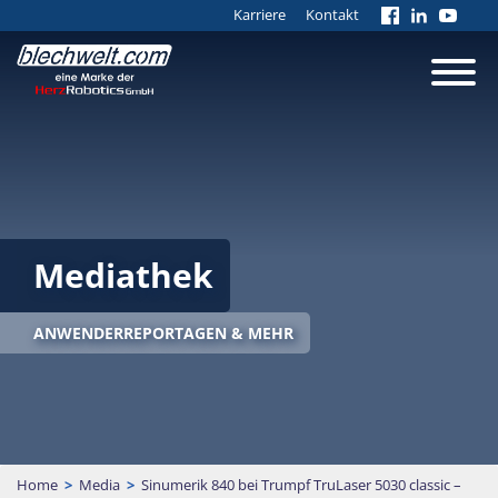
Karriere
Kontakt
Mediathek
ANWENDERREPORTAGEN & MEHR
Home
>
Media
>
Sinumerik 840 bei Trumpf TruLaser 5030 classic –