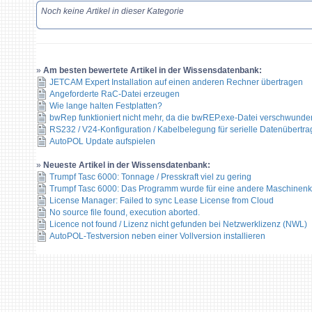
Noch keine Artikel in dieser Kategorie
»
Am besten bewertete Artikel in der Wissensdatenbank:
JETCAM Expert Installation auf einen anderen Rechner übertragen
Angeforderte RaC-Datei erzeugen
Wie lange halten Festplatten?
bwRep funktioniert nicht mehr, da die bwREP.exe-Datei verschwunden
RS232 / V24-Konfiguration / Kabelbelegung für serielle Datenübertr
AutoPOL Update aufspielen
»
Neueste Artikel in der Wissensdatenbank:
Trumpf Tasc 6000: Tonnage / Presskraft viel zu gering
Trumpf Tasc 6000: Das Programm wurde für eine andere Maschinenkon
License Manager: Failed to sync Lease License from Cloud
No source file found, execution aborted.
Licence not found / Lizenz nicht gefunden bei Netzwerklizenz (NWL)
AutoPOL-Testversion neben einer Vollversion installieren