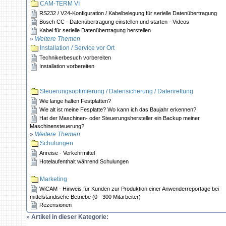
CAM-TERM VI
RS232 / V24-Konfiguration / Kabelbelegung für serielle Datenübertragung
Bosch CC - Datenübertragung einstellen und starten - Videos
Kabel für serielle Datenübertragung herstellen
»
Weitere Themen
Installation / Service vor Ort
Technikerbesuch vorbereiten
Installation vorbereiten
Steuerungsoptimierung / Datensicherung / Datenrettung
Wie lange halten Festplatten?
Wie alt ist meine Fesplatte? Wo kann ich das Baujahr erkennen?
Hat der Maschinen- oder Steuerungshersteller ein Backup meiner
Maschinensteuerung?
»
Weitere Themen
Schulungen
Anreise - Verkehrmittel
Hotelaufenthalt während Schulungen
Marketing
WiCAM - Hinweis für Kunden zur Produktion einer Anwenderreportage bei
mittelständische Betriebe (0 - 300 Mitarbeiter)
Rezensionen
»
Artikel in dieser Kategorie: