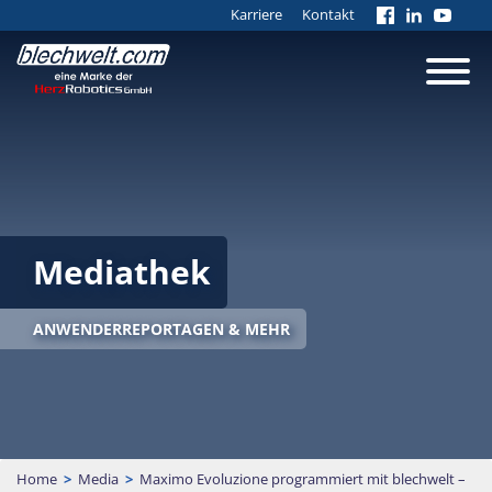
Karriere
Kontakt
Mediathek
ANWENDERREPORTAGEN & MEHR
Home
>
Media
>
Maximo Evoluzione programmiert mit blechwelt –