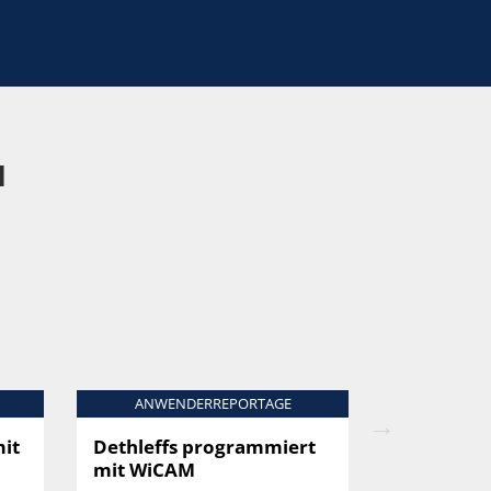
N
ANWENDERREPORTAGE
ANWEN
it
Dethleffs programmiert
Bader Gr
mit WiCAM
programm