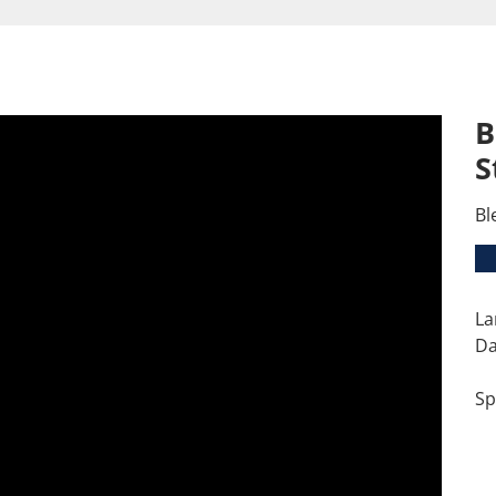
B
S
Bl
La
Da
Sp