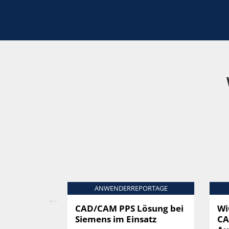
ORTAGE
ANWENDERREPORTAGE
CAD/CAM PPS Lösung bei
Wi
bei
Siemens im Einsatz
CA