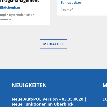
ftragsmanagement
Fahrzeugbau
ßküchenbau
Trumpf
mpf • Bystronic • EHT •
mmerle
MEDIATHEK
NEUIGKEITEN
M
Neue AutoPOL Version – 03.35.0020 |
E
Neue Funktionen im Überblick