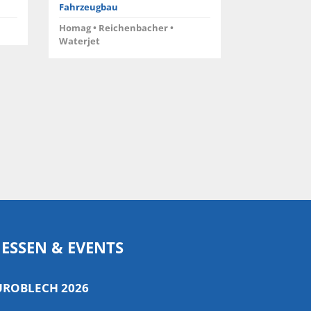
WiCAM
Fahrzeugbau
Anlagenbau,
Homag • Reichenbacher •
Waterjet
Trumpf • Bys
ESSEN & EVENTS
UROBLECH 2026