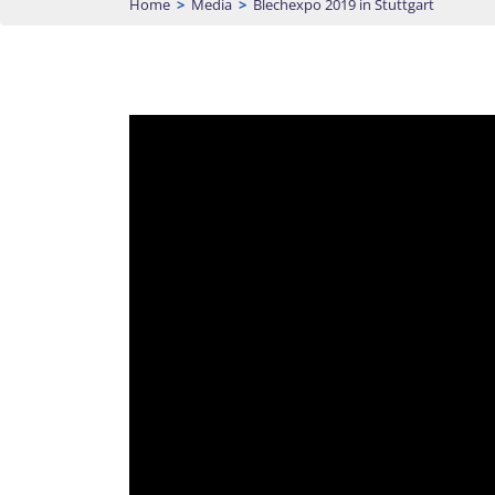
Home
>
Media
>
Blechexpo 2019 in Stuttgart