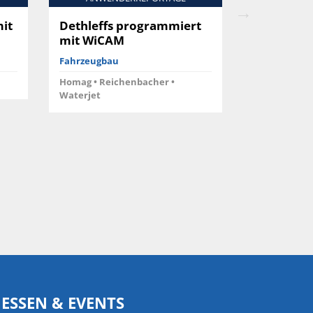
it
Dethleffs programmiert
Bader Gr
mit WiCAM
programm
WiCAM
Fahrzeugbau
Anlagenbau,
Homag • Reichenbacher •
Waterjet
Trumpf • Bys
ESSEN & EVENTS