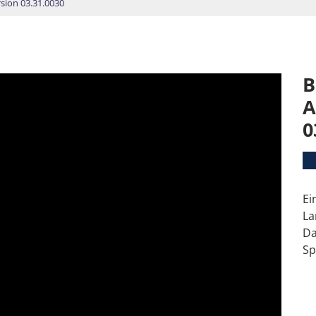
sion 03.31.0030
B
A
0
Ei
La
Da
Sp