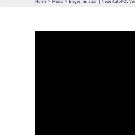
Home
>
Media
>
Biegesimulation | Neue AutoPOL Ver