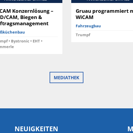
CAM Konzernlösung –
Gruau programmiert m
D/CAM, Biegen &
WiCAM
ftragsmanagement
Fahrzeugbau
ßküchenbau
Trumpf
mpf • Bystronic • EHT •
mmerle
MEDIATHEK
NEUIGKEITEN
M