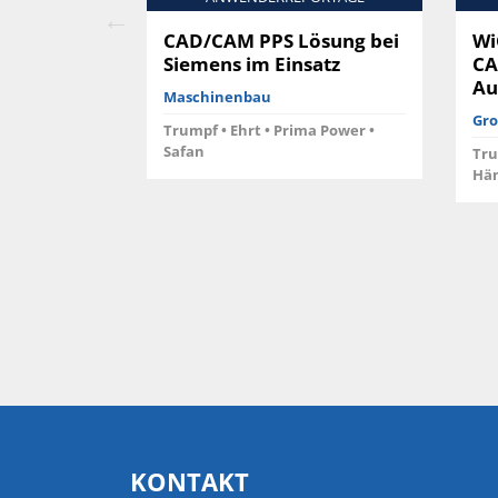
CAD/CAM PPS Lösung bei
Wi
bei
Siemens im Einsatz
CA
tz
Au
Maschinenbau
Gro
Trumpf • Ehrt • Prima Power •
Safan
sser-
Tru
Hä
KONTAKT