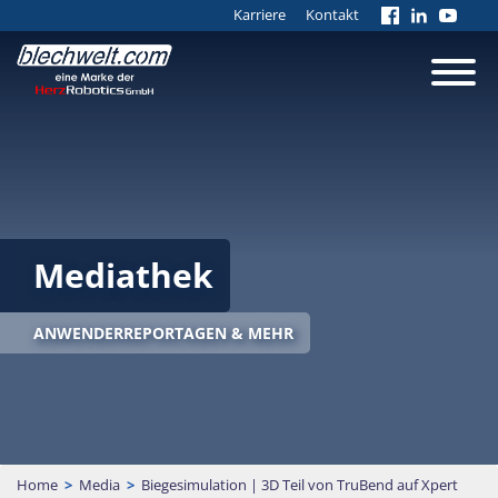
Karriere
Kontakt
Mediathek
ANWENDERREPORTAGEN & MEHR
Home
>
Media
>
Biegesimulation | 3D Teil von TruBend auf Xpert