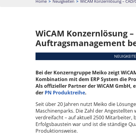
Home
>
Neuigkeiten
>
WiCAM Konzernlösung – CAD/C
WiCAM Konzernlösung –
Auftragsmanagement be
NEUIGKEITE
Bei der Konzerngruppe Meiko zeigt WiCAM
Kombination mit dem ERP System die Prod
Als offizieller Partner der WiCAM GmbH, 
der
PN Produktreihe
.
Seit über 20 Jahren nutzt Meiko die Lösu
Maschinenparks. Die Zahl der Angestellten w
verdreifacht – auf aktuell 2500 Mitarbeiter,
Erfolgsbaustein war und ist die ständige Q
Produktionsweise.