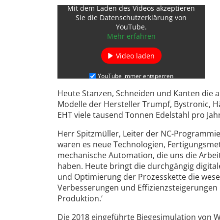
Mit dem Laden des Videos akzeptieren
Sie die Datenschutzerklärung von
YouTube.
Mehr erfahren
Video laden
YouTube immer entsperren
Heute Stanzen, Schneiden und Kanten die a
Modelle der Hersteller Trumpf, Bystronic,
EHT viele tausend Tonnen Edelstahl pro Jahr
Herr Spitzmüller, Leiter der NC-Programmie
waren es neue Technologien, Fertigungsm
mechanische Automation, die uns die Arbeit
haben. Heute bringt die durchgängig digita
und Optimierung der Prozesskette die wese
Verbesserungen und Effizienzsteigerungen 
Produktion.‘
Die 2018 eingeführte Biegesimulation von 