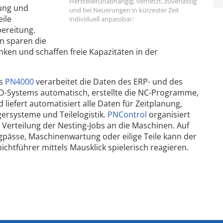
Herstellerunabhängig, vernetzt, zuverlässig
lung und
und bei Neuerungen in kürzester Zeit
ile
individuell anpassbar.‘
bereitung.
n sparen die
nken und schaffen freie Kapazitäten in der
s
PN4000
verarbeitet die Daten des ERP- und des
D-Systems automatisch, erstellte die NC-Programme,
 liefert automatisiert alle Daten für Zeitplanung,
gersysteme und Teilelogistik.
PNControl
organisiert
 Verteilung der Nesting-Jobs an die Maschinen. Auf
gpässe, Maschinenwartung oder eilige Teile kann der
ichtführer mittels Mausklick spielerisch reagieren.