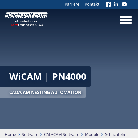
Karriere
Kontakt
WiCAM | PN4000
CAD/CAM NESTING AUTOMATION
Home
>
Software
>
CAD/CAM Software
>
Module
>
Schachteln