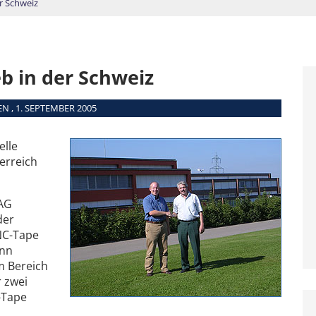
er Schweiz
eb in der Schweiz
N , 1. SEPTEMBER 2005
elle
erreich
 AG
der
NC-Tape
ann
m Bereich
r zwei
-Tape